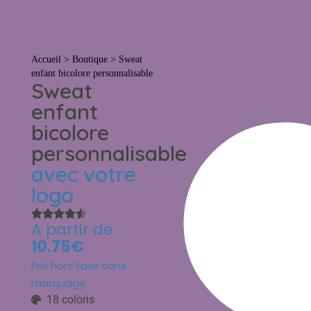
Tout
Accueil
>
Boutique
>
Sweat
enfant bicolore personnalisable
Sweat
enfant
bicolore
personnalisable
avec votre
logo
A partir de
10.75€
Prix hors taxe sans
marquage
18 coloris