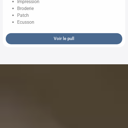
Impression
Broderie
Patch
Ecusson
Voir le pull