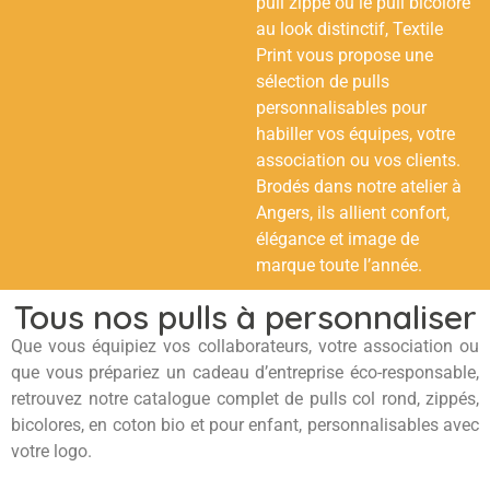
pull zippé ou le pull bicolore
au look distinctif, Textile
Print vous propose une
sélection de pulls
personnalisables pour
habiller vos équipes, votre
association ou vos clients.
Brodés dans notre atelier à
Angers, ils allient confort,
élégance et image de
marque toute l’année.
Tous nos pulls à personnaliser
Que vous équipiez vos collaborateurs, votre association ou
que vous prépariez un cadeau d’entreprise éco-responsable,
retrouvez notre catalogue complet de pulls col rond, zippés,
bicolores, en coton bio et pour enfant, personnalisables avec
votre logo.