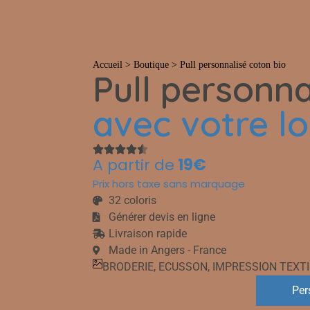
T-shirts
Casquettes
Bobs
Polos
Pulls
S
Accueil
>
Boutique
>
Pull personnalisé coton bio
Pull personna
avec votre l
A partir de
19€
Prix hors taxe sans marquage
32 coloris
Générer devis en ligne
Livraison rapide
Made in Angers - France
BRODERIE
,
ECUSSON
,
IMPRESSION TEXTI
Per