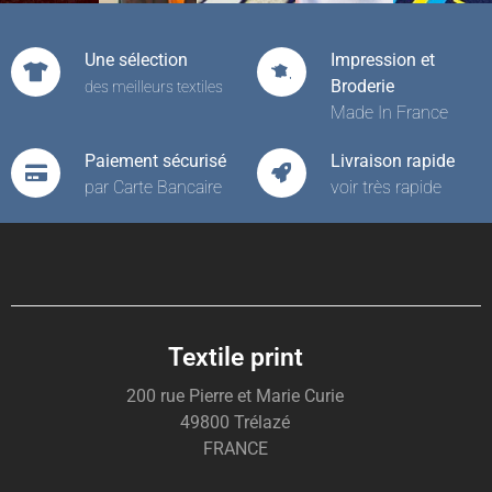
Une sélection
Impression et
Broderie
des meilleurs textiles
Made In France
Paiement sécurisé
Livraison rapide
par Carte Bancaire
voir très rapide
Textile print
200 rue Pierre et Marie Curie
49800 Trélazé
FRANCE