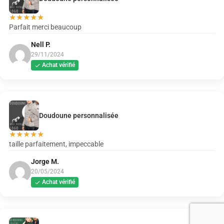
★
★
★
★
★
Parfait merci beaucoup
Nell P.
29/11/2024
Achat vérifié
Doudoune personnalisée
★
★
★
★
★
taille parfaitement, impeccable
Jorge M.
20/05/2024
Achat vérifié