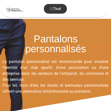
Tout
Pantalons
personnalisés
Le pantalon personnalisé est recommandé pour incarner
l’identité d’un club sportif, d’une association ou d’une
entreprise dans les secteurs de l’artisanat, du commerce et
des services.
Pour les mois d’été, les shorts et bermudas personnalisés
offrent une alternative rafraîchissante au pantalon.