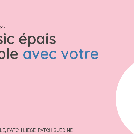
weats
Tout
able
ic épais
ble
avec votre
LE
,
PATCH LIEGE
,
PATCH SUEDINE