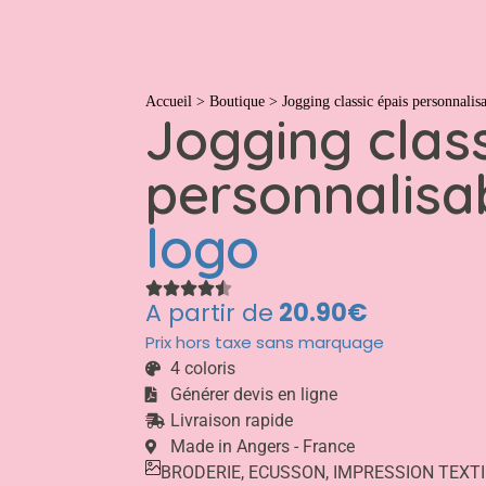
T-shirts
Casquettes
Bobs
Polos
Pulls
S
Accueil
>
Boutique
>
Jogging classic épais personnalis
Jogging class
personnalisa
logo
A partir de
20.90€
Prix hors taxe sans marquage
4 coloris
Générer devis en ligne
Livraison rapide
Made in Angers - France
BRODERIE
,
ECUSSON
,
IMPRESSION TEXTI