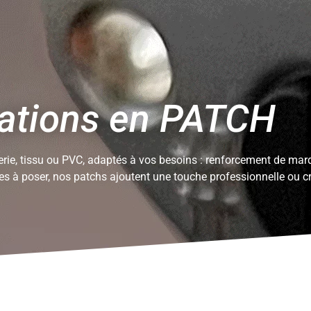
weats
Tout
sations en PATCH
erie, tissu ou PVC, adaptés à vos besoins : renforcement de mar
les à poser, nos patchs ajoutent une touche professionnelle ou c