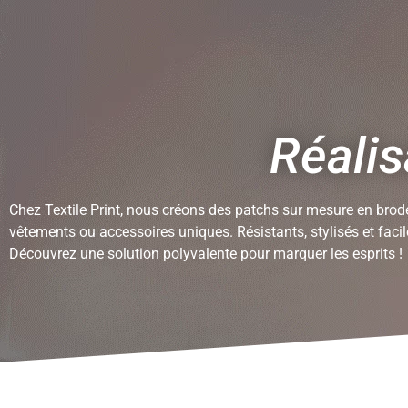
T-shirts
Casquettes
Bobs
Polos
Pulls
S
Réali
Chez Textile Print, nous créons des patchs sur mesure en brod
vêtements ou accessoires uniques. Résistants, stylisés et faci
Découvrez une solution polyvalente pour marquer les esprits !