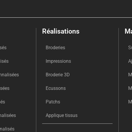
Réalisations
M
isés
Broderies
S
isés
Impressions
A
nnalisées
Broderie 3D
M
isées
Ecussons
M
sés
Patchs
M
alisées
Applique tissus
nalisés