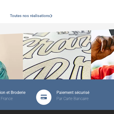
Toutes nos réalisations
on et Broderie
Paiement sécurisé
 France
Par Carte Bancaire