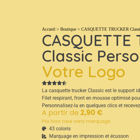
T-shirts
Casquettes
Bobs
Polos
Pulls
S
Accueil
>
Boutique
>
CASQUETTE TRUCKER Classic 
CASQUETTE 
Classic Pers
Votre Logo
La casquette trucker Classic est le support id
Filet respirant, front en mousse optimisé pou
Personnalisez-la en quelques clics et recevez
A partir de
2,90 €
Prix hors taxe sans marquage
43 coloris
Marquage en impression et écusson