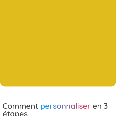
Comment
personnaliser
en 3
étapes