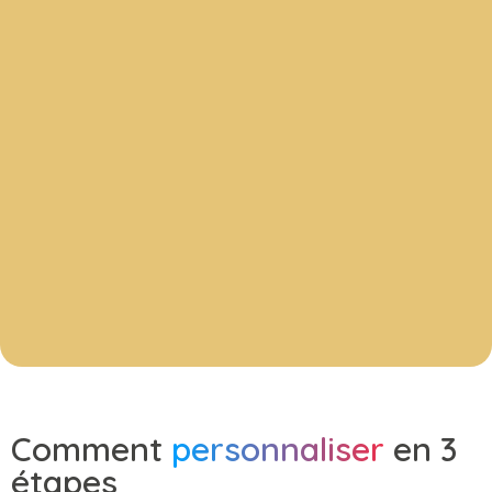
Comment
personnaliser
en 3
étapes