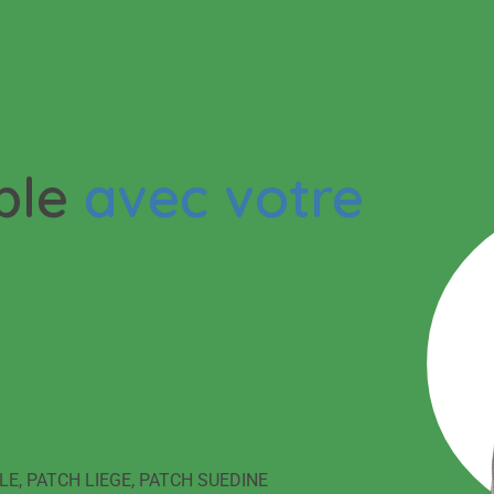
weats
Tout
ble
avec votre
LE
,
PATCH LIEGE
,
PATCH SUEDINE