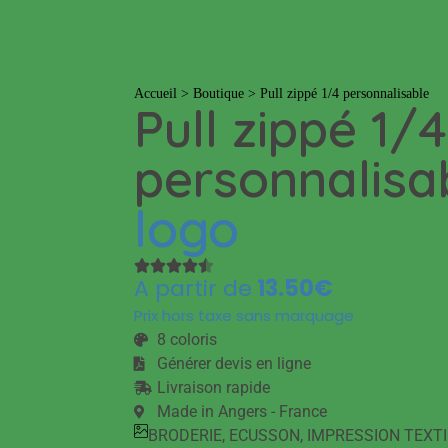
T-shirts
Casquettes
Bobs
Polos
Pulls
S
Accueil
>
Boutique
>
Pull zippé 1/4 personnalisable
Pull zippé 1/4
personnalisa
logo
A partir de
13.50€
Prix hors taxe sans marquage
8 coloris
Générer devis en ligne
Livraison rapide
Made in Angers - France
BRODERIE
,
ECUSSON
,
IMPRESSION TEXTI