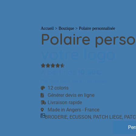
T-shirts
Casquettes
Bobs
Polos
Pulls
S
Accueil
>
Boutique
>
Polaire personnalisée
Polaire pers
votre logo
A partir de
10.50€
Prix hors taxe sans marquage
12 coloris
Générer devis en ligne
Livraison rapide
Made in Angers - France
BRODERIE
,
ECUSSON
,
PATCH LIEGE
,
PATC
Per