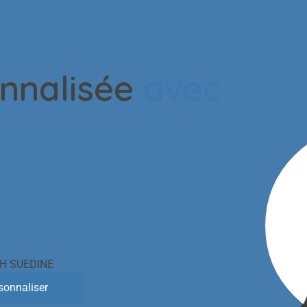
weats
Tout
onnalisée
avec
H SUEDINE
sonnaliser