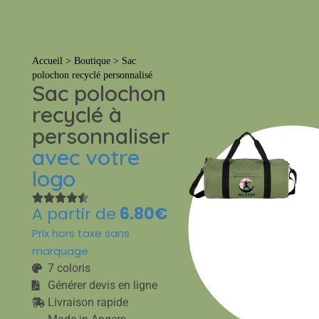
Tout
Accueil
>
Boutique
>
Sac
polochon recyclé personnalisé
Sac polochon
recyclé à
personnaliser
avec votre
logo
A partir de
6.80€
Prix hors taxe sans
marquage
7 coloris
Générer devis en ligne
Livraison rapide