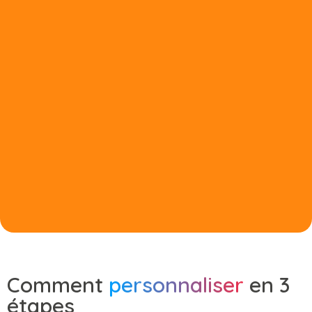
Comment
personnaliser
en 3
étapes