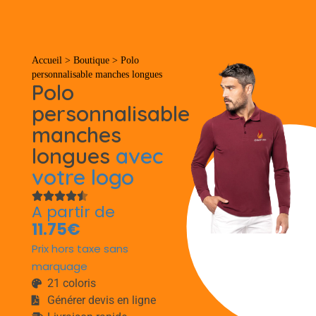
Tout
Accueil
>
Boutique
>
Polo
personnalisable manches longues
Polo
personnalisable
manches
longues
avec
votre logo
A partir de
11.75€
Prix hors taxe sans
marquage
21 coloris
Générer devis en ligne