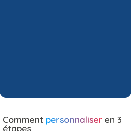
Comment
personnaliser
en 3
étapes