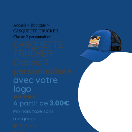
Tout
Accueil
>
Boutique
>
CASQUETTE TRUCKER
Classic 2 personnalisée
CASQUETTE
TRUCKER
Classic 2
personnalisée
avec votre
logo
A partir de
3.00€
Prix hors taxe sans
marquage
8 coloris