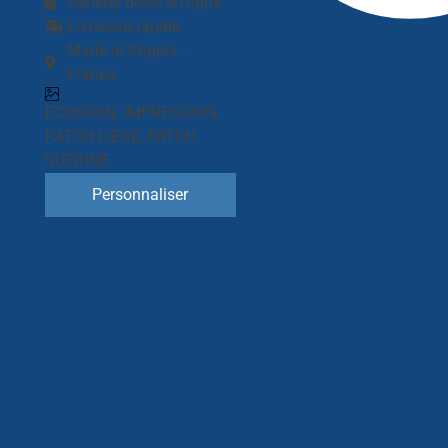
Générer devis en ligne
Livraison rapide
Made in Angers -
France
ECUSSON
,
IMPRESSION
,
PATCH LIEGE
,
PATCH
SUEDINE
Personnaliser