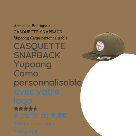
Tout
Accueil
>
Boutique
>
CASQUETTE SNAPBACK
Yupoong Camo personnalisable
CASQUETTE
SNAPBACK
Yupoong
Camo
personnalisable
avec votre
logo
A partir de
9.8€
Prix hors taxe sans
marquage