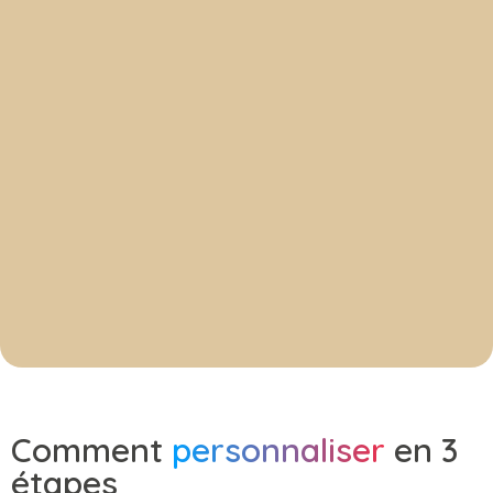
Comment
personnaliser
en 3
étapes