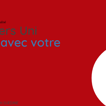
weats
Tout
lisé
rs Uni
é
avec votre
H SUEDINE