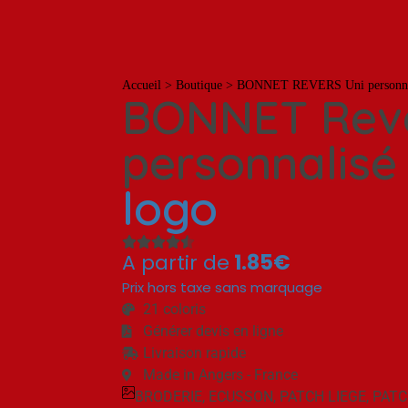
T-shirts
Casquettes
Bobs
Polos
Pulls
S
Accueil
>
Boutique
>
BONNET REVERS Uni personna
BONNET Reve
personnalis
logo
A partir de
1.85€
Prix hors taxe sans marquage
21 coloris
Générer devis en ligne
Livraison rapide
Made in Angers - France
BRODERIE
,
ECUSSON
,
PATCH LIEGE
,
PATC