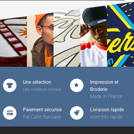
Une sélection
Impression et
Broderie
Des meilleurs textiles
Made In France
Paiement sécurisé
Livraison rapide
Par Carte Bancaire
voire très rapide