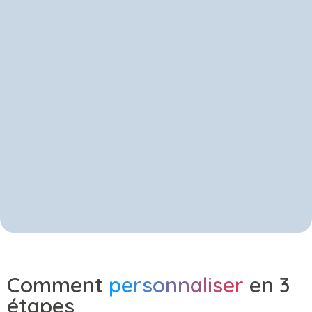
Comment
personnaliser
en 3
étapes