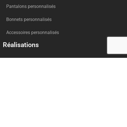
Pantalons personnalisés
Bonnets personnalisés
Accessoires personnalisés
Réalisations
Broderies
Impressions
Broderie 3D
Ecussons
Patchs
Applique tissus