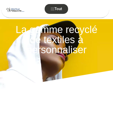
Tout
La gamme recyclé
de textiles à
personnaliser