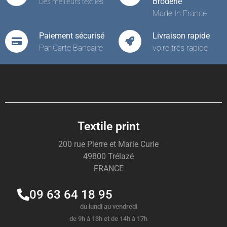
Broderie
Des meilleurs textiles
Made In France
Paiement sécurisé
Livraison rapide
Par Carte Bancaire
voire très rapide
Textile print
200 rue Pierre et Marie Curie
49800 Trélazé
FRANCE
09 63 64 18 95
du lundi au vendredi
de 9h à 13h et de 14h à 17h