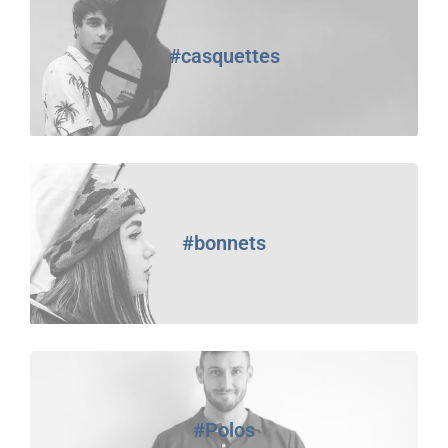
#casquettes
#bonnets
#Polos