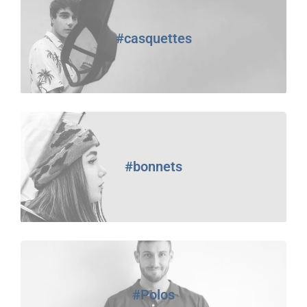
#casquettes
#bonnets
#Polos