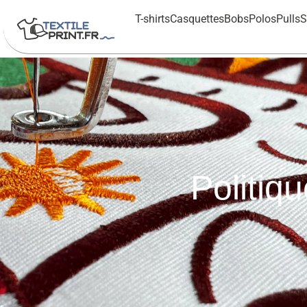
T-shirts
Casquettes
Bobs
Polos
Pulls
S
Politiqu