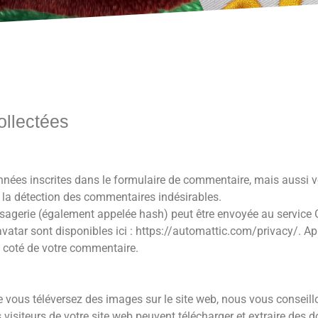
ollectées
nées inscrites dans le formulaire de commentaire, mais aussi vo
à la détection des commentaires indésirables.
agerie (également appelée hash) peut être envoyée au service Gr
ravatar sont disponibles ici : https://automattic.com/privacy/. Ap
à coté de votre commentaire.
que vous téléversez des images sur le site web, nous vous conseillo
iteurs de votre site web peuvent télécharger et extraire des d