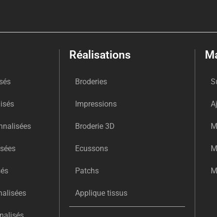
Réalisations
M
isés
Broderies
S
isés
Impressions
A
nnalisées
Broderie 3D
M
isées
Ecussons
M
sés
Patchs
M
alisées
Applique tissus
nalisés