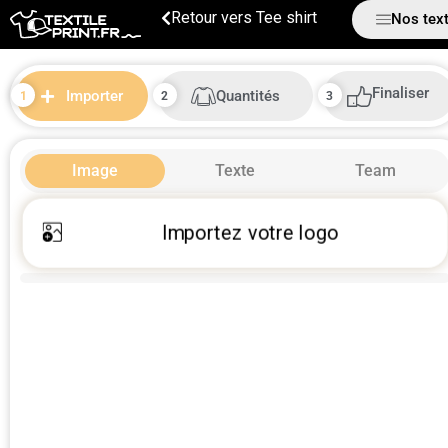
Tee shirt
Nos text
Finaliser
Quantités
Importer
Image
Texte
Team
Importez votre logo