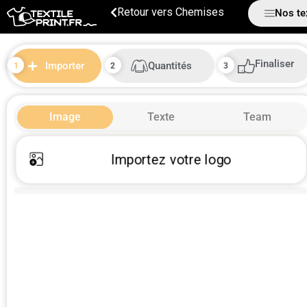
Chemises
Nos te
Finaliser
Quantités
Importer
Image
Texte
Team
Importez votre logo