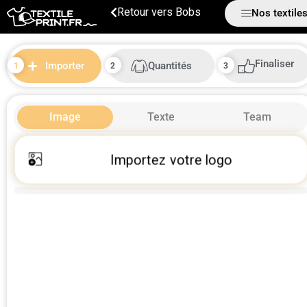
Bobs
Nos textile
Finaliser
Quantités
Importer
Image
Texte
Team
Importez votre logo